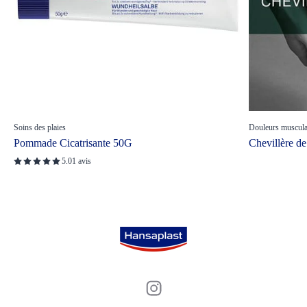
Soins des plaies
Douleurs musculair
Pommade Cicatrisante 50G
Chevillère de
5.0
1 avis