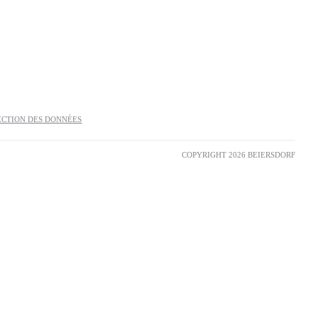
Besoin
À usages multiples
Adapté aux enfants
Amélioration de la récupération
blister-treatment
ECTION DES DONNÉES
Cicatrisation rapide des plaies
Faster Healing
COPYRIGHT 2026 BEIERSDORF
Fixation
Flexible
Forte adhérence
Grande plaie
Pouvoir adhésif élevé
Protection & Soulagement
Protection contre l'eau