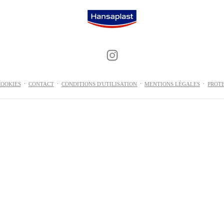
pression
Catégorie
Pansements
s de sport
Soin des muscles et des articulations
Soin des pieds
Soins des plaies
COOKIES
CONTACT
CONDITIONS D'UTILISATION
MENTIONS LÉGALES
PROT