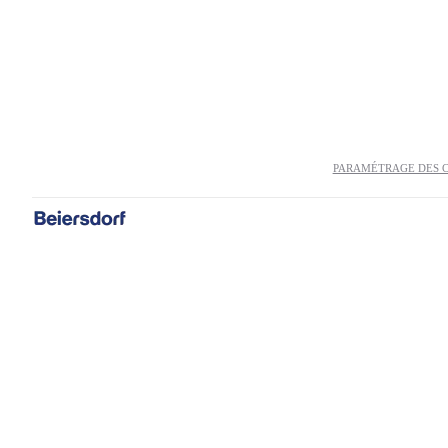
Lifestyle
Vêtements de com
Type de produit
Utilisation des pansements
Sport - Autres
Attelles & Soutiens
Sports
Bande et Bandage
Bande et Bandages de sport
Soin des plaies
Crème pour les pieds
Crèmes et sprays pour plaies
PARAMÉTRAGE DES 
Pansement post-opératoire
Pansement pour plaies
Pansements avancés
Pansements pour les pieds
Pieds - Autres
Soin des plaies - Autres
Sparadrap & bandages
Sport - Autres
Sprays pour les pieds