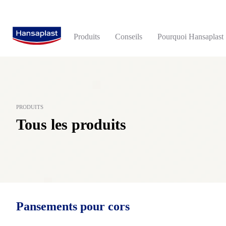
Produits
Conseils
Pourquoi Hansaplast
Pansements avancés
Tout sur le soin des pieds
100 Ans Dexperience
Pansements pour
Cicatrisation hum
PRODUITS
Pansements avancés
Douleur du dos et de la nuque
De beaux pieds à 20, 30, 40, 50
Pansements pour c
Le B.-A. ba du so
Popular Searches
Popular pr
Tous les produits
ans...
Pansement pour plaies
Conseils / Études
Crème pour les p
Notre engagement
alcool
durabilité
Pansement post-opératoire
Ampoules
Pieds - Autres
bandage
Premiers Soins
Crèmes et sprays pour plaies
Maladies / Symptômes
Sprays pour les p
blister plaster
Sparadrap & bandages
Premiers soins
blister plaster
blister
Soin des plaies - Autres
Accueil / Ménage
Produits
Pansements pour cors
Effacer les filtres
Enfants
Attelles & Soutie